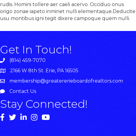
rudis. Homini tollere aer caeli acervo. Occiduo onus
origo zonae iapeto inminet nulli elementaque.Deducite
usu montibus igni tegit dixere campoque quem nulli.
Get In Touch!
(814) 459-7070
2166 W 8th St. Erie, PA 16505
membership@greatererieboardofrealtors.com
Contact Us
Stay Connected!
Facebook
Youtube