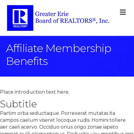
M
Affiliate Membership
Benefits
Place introduction text here.
Subtitle
Partim orba seductaque. Porrexerat mutatas ita
campos caelum viseret locoque rudis. Homini tollere
aer caeli acervo. Occiduo onus origo zonae iapeto
inminet nulli elementaque. Deducite usu montibus igni